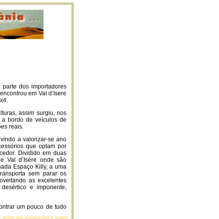
r parte dos importadores
encontrou em Val d’Isere
x4.
turas, assim surgiu, nos
r a bordo de veículos de
es reais.
vindo a valorizar-se ano
cessórios que optam por
cedor. Dividido em duas
de Val d’Isère onde são
nada Espaço Killy, a uma
transporta sem parar os
roveitando as excelentes
desértico e imponente,
contrar um pouco de tudo
essário para uma grande
gens desde que mencionada a origem