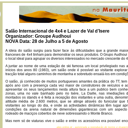
Salão Internacional de 4x4 e Lazer de Val d’Isere
Organizador: Groupe Audhoui
NOVA Data: 28 de Julho a 5 de Agosto
A ideia do salão surgiu para fazer face às dificuldades que a grande maio
franceses de 4x4 tinham para demonstrar os seus produtos. O Grupo Audhoui 
o local ideal para agrupar os diversos interessados no mercado crescente do 4
A juntar ao nome de uma estação de ski famosa um local privilegiado nas al
inícios dos anos 80 (1983), um salão onde é possível ao visitante explora
tracção total alguns caminhos de montanha e sobretudo ensaiá-los em condiçõ
O salão, já conhecido de muitos portugueses amantes da prática do TT, tem 
após ano com a presença cada vez maior de construtores de veículos e a
apresentar os seus lançamentos nesta altura face a um publico bem conhe
zonas, uma no vale banhado pelo rio Isère, La Daille, nas imediações 
montados os stands e é feita a recepção dos visitantes e uma outra, denomi
altitude média de 2.600 metros, que se atinge através do funicular que 
visitantes ao longo do dia, e onde as actividades dinâmicas têm lugar ap
condições da arena natural de dimensões gigantescas com um aspecto 
rodeado de maciços cobertos de neve sobressaindo o Monte Branco.
Mas nem só de viaturas vive o salão e entre os acessórios era possível en
desde a simples peça para embelezar o seu 4x4 até todo o equipamento nec
algo.online.pt - autorizada a reprodução de textos e ima